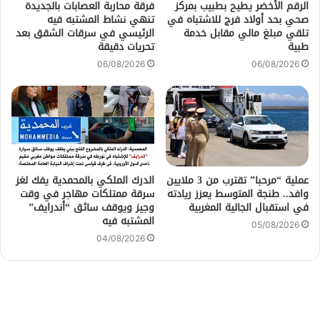
الرقم الأخضر يطيح بطبيب بمركز
فرقة محاربة العصابات بالجديدة
صحي بحد أولاد فرج للاشتباه في
تنهي نشاط المشتبه فيه
تلقي مبلغ مالي مقابل خدمة
الرئيسي في سرقات الشقق بعد
طبية
تحريات دقيقة
06/08/2026
06/08/2026
عملية “مرحبا” تقترب من 3 ملايين
الدرك الملكي بالمحمدية يفك لغز
وافد.. طنجة المتوسط يعزز ريادته
سرقة ممتلكات مهاجر في وقت
في استقبال الجالية المغربية
وجيز ويوقف سائق “أندرايف”
المشتبه فيه
05/08/2026
04/08/2026