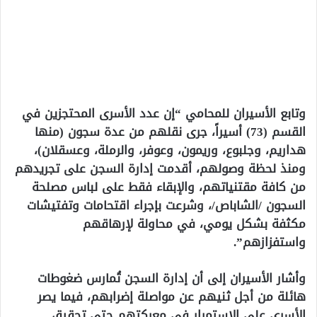
وتابع الأسيران للمحامي “إن عدد الأسرى المحتجزين في
القسم (73) أسيراً، جرى نقلهم من عدة سجون (منها
هداريم، وجلبوع، وريمون، وعوفر، والرملة، وعسقلان)،
ومنذ لحظة وصولهم، أقدمت إدارة السجن على تجريدهم
من كافة مقتنياتهم، والإبقاء فقط على لباس مصلحة
السجون /الشاباص/، وشرعت بإجراء اقتحامات وتفتيشات
مكثفة بشكل يومي، في محاولة لإرهاقهم
واستفزازهم”.
وأشار الأسيران إلى أن إدارة السجن تُمارس ضغوطات
هائلة من أجل ثنيهم عن مواصلة إضرابهم، فيما يصر
الأسرى على الاستمرار في معركتهم حتى تحقيق