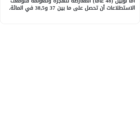
أما لوبين (48 عاما) المعارضة للهجرة وللعولمة فتوقعت
الاستطلاعات أن تحصل على ما بين 37 و38,5 في المائة.