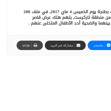
قضت غرفة الجنايات الآولى بمحكمة الاستئناف بطنجة يوم الخميس 4 ماي 2017, في ملف 208
درين من منطقة تاركيست, بتهم هتك عرض قاصر
بينهما والضحية أحد الآطفال المتخلى عنهم .
ماسنجر
مشاركة عبر البريد
طباعة