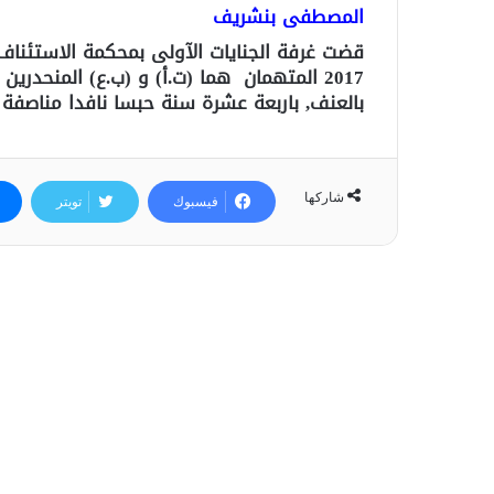
المصطفى بنشريف
2017 المتهمان هما (ت.أ) و (ب.ع) المنح
بالعنف, باربعة عشرة سنة حبسا نافدا مناصفة 
شاركها
فيسبوك
تويتر