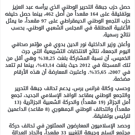
حصل حزب جبهة التحرير الوطني الذي يرأسه عبد العزيز
بوتفليقة على 164 مقعداً من أصل 462، بينما حصل حليفه
حزب التجمع الوطني الديمقراطي على 97 مقعداً، ما يمثل
الأغلبية المطلقة في المجلس الشعبي الوطني، بحسب
نتائج رسمية.
وأعلن وزير الداخلية نور الدين بدوي في مؤتمر صحافي
اليوم الجمعة، نتائج الانتخابات التشريعية التي جرت
الخميس، أن نسبة المشاركة بلغت 38,25% وهي أقل من
تلك المسجلة في 2012 حيث بلغت 43,14%، بينما لم تتعد
في 2007، 35,65%. واعتبرت المعارضة أن هذه الأرقام
مضخمة.
وحسب وكالة فرانس برس، يدعم تحالف جبهة التحرير
والتجمع الوطني بمقاعد الوافد الإسلامي الجديد، تجمع
أمل الجزائر (19 مقعداً) والحركة الشعبية الجزائرية (13
مقعداً) والتحالف الوطني الجمهوري (8 مقاعد) الداعمين
للرئيس بوتفليقة.
وحصد الإسلاميون المعارضون الممثلون في تحالف حركة
مجتمع السلم وجبهة التغيير 33 مقعداً، واتحاد العدالة