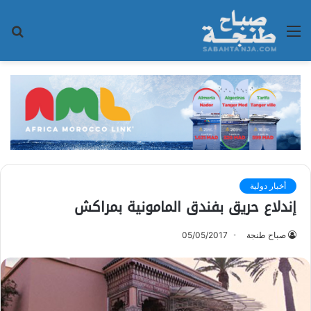
القائمة
بح
عن
أخبار دولية
إندلاع حريق بفندق المامونية بمراكش
صباح طنجة
05/05/2017