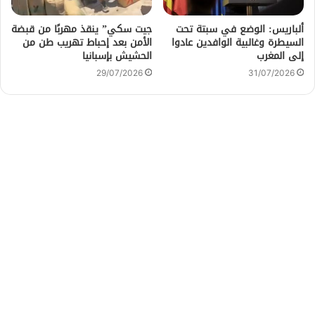
ألباريس: الوضع في سبتة تحت
جيت سكي” ينقذ مهربًا من قبضة
السيطرة وغالبية الوافدين عادوا
الأمن بعد إحباط تهريب طن من
إلى المغرب
الحشيش بإسبانيا
29/07/2026
31/07/2026